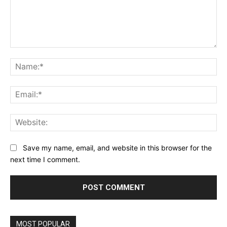
Comment:
Na
Ema
Web
Save my name, email, and website in this browser for the
next time I comment.
MOST POPULAR