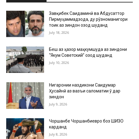
Завқибек Саидаминӣ ва Абдусаттор
Пирмуҳаммадзода, ду рӯзноманигори
тоҷик аз зиндон озод шуданд
July 18, 2026
Беш аз ҳазор маҳкумшуда аз зиндони
“Якум Советский” озод шуданд
July 10, 2026
Нигаронии наздикони Саидумар
Ҳусайнӣ аз вазъи саломатии ӯ дар
зиндон
July 9, 2026
Чоршанбе Чоршанбиевро боз ШИЗО
карданд
July 8, 2026