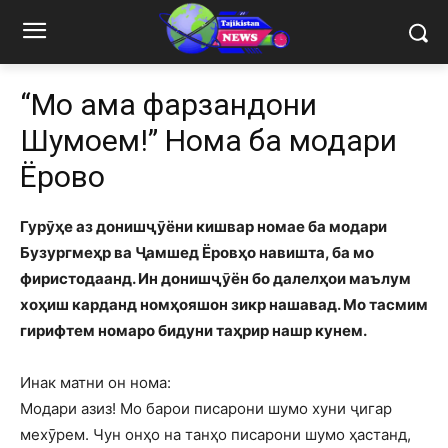
“Мо ҳама фарзандони
Шумоем!” Нома ба модари
Ёровҳо
Гурӯҳе аз донишҷӯёни кишвар номае ба модари
Бузургмеҳр ва Ҷамшед Ёровҳо навишта, ба мо
фиристодаанд. Ин донишҷӯён бо далелҳои маълум
хоҳиш карданд номҳояшон зикр нашавад. Мо тасмим
гирифтем номаро бидуни таҳрир нашр кунем.
Инак матни он нома:
Модари азиз! Мо барои писарони шумо хуни ҷигар
мехӯрем. Чун онҳо на танҳо писарони шумо ҳастанд,