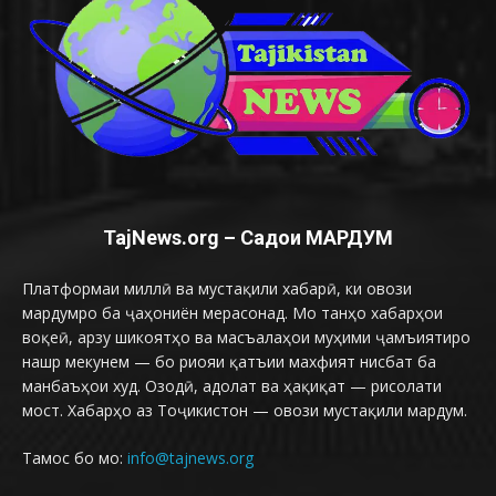
TajNews.org – Садои МАРДУМ
Платформаи миллӣ ва мустақили хабарӣ, ки овози
мардумро ба ҷаҳониён мерасонад. Мо танҳо хабарҳои
воқеӣ, арзу шикоятҳо ва масъалаҳои муҳими ҷамъиятиро
нашр мекунем — бо риояи қатъии махфият нисбат ба
манбаъҳои худ. Озодӣ, адолат ва ҳақиқат — рисолати
мост. Хабарҳо аз Тоҷикистон — овози мустақили мардум.
Тамос бо мо:
info@tajnews.org