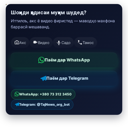
Шоҳиди ҳодисаи муҳим шудед?
Иттилоъ, акс ё видео фиристед — маводҳо махфона
баррасӣ мешаванд.
Акс
Видео
Садо
Тамос
Паём дар WhatsApp
Паём дар Telegram
WhatsApp: +380 73 312 3450
Telegram: @TajNews_org_bot