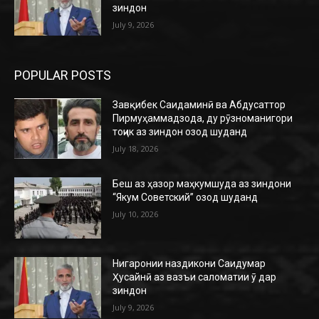
зиндон
July 9, 2026
POPULAR POSTS
Завқибек Саидаминӣ ва Абдусаттор
Пирмуҳаммадзода, ду рӯзноманигори
тоҷик аз зиндон озод шуданд
July 18, 2026
Беш аз ҳазор маҳкумшуда аз зиндони
“Якум Советский” озод шуданд
July 10, 2026
Нигаронии наздикони Саидумар
Ҳусайнӣ аз вазъи саломатии ӯ дар
зиндон
July 9, 2026