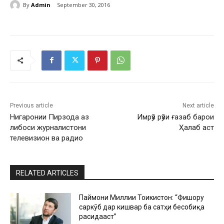
By
Admin
September 30, 2016
Previous article
Next article
Нигаронии Пирзода аз
Имрӯз рӯзи ғазаб барои
либоси журналистони
Ҳалаб аст
телевизион ва радио
RELATED ARTICLES
Паймони Миллии Тоҷикистон: “Фишору
саркӯб дар кишвар ба сатҳи бесобиқа
расидааст”