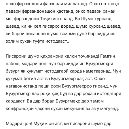
онхо фарзандони фарзонаи миллатанд. Онхо на танҳо
падари фарзандонашон ҳастанд, онхо падари ҳамаи
мо, фарзандони Тоҷикистонанд. Ва Шумо хурсанд
шавед, ки ин хел писарҳо доред, шумо хурсанд шавед,
ки барои писарони шумо тамоми дунё бар зидди ин
золим сухан гуфта истодааст..
Писарони шумо қаҳрамони халқи тоҷиканд! Ғамгин
набош, модари ҷон, чун бар зидди ин Бузургмеҳри
бузург як ҳукумат истодагарӣ карда наметавонад. Чун
ҳукумат ботил аст ва Бузургмехр ҳақ аст. Онхо
натавонистанд пеши роҳи Бузургмеҳрро гиранд, чун
Бузургмеҳр дар роҳи ҳақ буд ва дар роҳаш истодагарӣ
кардааст. Ва дар бораи Бузургмеҳр дар тамом
конфронсҳои ҷаҳонӣ сухан мекунанд ва аз ӯ мегӯянд.
Модари ҷон! Муҳим он аст, ки писарони шумо дар