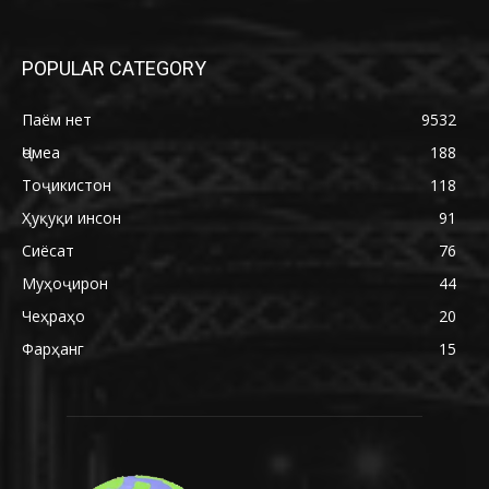
POPULAR CATEGORY
Паём нет
9532
Ҷомеа
188
Тоҷикистон
118
Ҳуқуқи инсон
91
Сиёсат
76
Муҳоҷирон
44
Чеҳраҳо
20
Фарҳанг
15