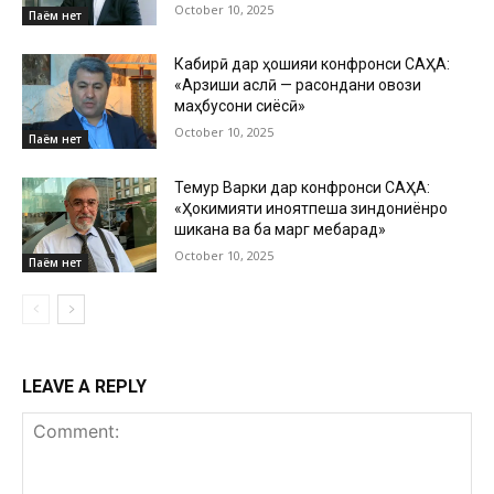
October 10, 2025
Паём нет
Кабирӣ дар ҳошияи конфронси САҲА:
«Арзиши аслӣ — расондани овози
маҳбусони сиёсӣ»
October 10, 2025
Паём нет
Темур Варки дар конфронси САҲА:
«Ҳокимияти ҷиноятпеша зиндониёнро
шиканҷа ва ба марг мебарад»
October 10, 2025
Паём нет
LEAVE A REPLY