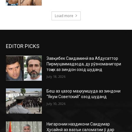
Load more
EDITOR PICKS
Завқибек Саидаминӣ ва Абдусаттор
Пирмуҳаммадзода, ду рӯзноманигори
тоҷик аз зиндон озод шуданд
July 18, 2026
Беш аз ҳазор маҳкумшуда аз зиндони
“Якум Советский” озод шуданд
July 10, 2026
Нигаронии наздикони Саидумар
Ҳусайнӣ аз вазъи саломатии ӯ дар