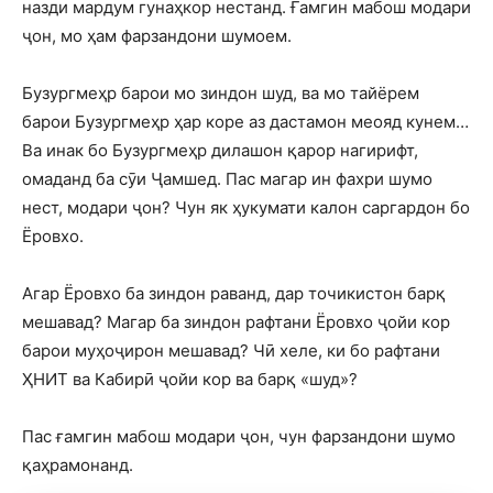
назди мардум гунаҳкор нестанд. Ғамгин мабош модари
ҷон, мо ҳам фарзандони шумоем.
Бузургмеҳр барои мо зиндон шуд, ва мо тайёрем
барои Бузургмеҳр ҳар коре аз дастамон меояд кунем…
Ва инак бо Бузургмеҳр дилашон қарор нагирифт,
омаданд ба сӯи Ҷамшед. Пас магар ин фахри шумо
нест, модари ҷон? Чун як ҳукумати калон саргардон бо
Ёровхо.
Агар Ёровхо ба зиндон раванд, дар точикистон барқ
мешавад? Магар ба зиндон рафтани Ёровхо ҷойи кор
барои муҳоҷирон мешавад? Чӣ хеле, ки бо рафтани
ҲНИТ ва Кабирӣ ҷойи кор ва барқ «шуд»?
Пас ғамгин мабош модари ҷон, чун фарзандони шумо
қаҳрамонанд.