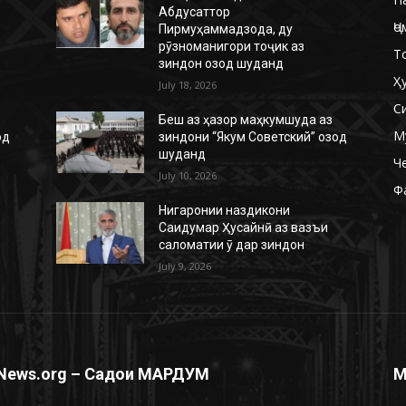
Абдусаттор
Ҷо
Пирмуҳаммадзода, ду
рӯзноманигори тоҷик аз
Т
зиндон озод шуданд
Ҳ
July 18, 2026
С
Беш аз ҳазор маҳкумшуда аз
М
од
зиндони “Якум Советский” озод
шуданд
Ч
July 10, 2026
Ф
Нигаронии наздикони
Саидумар Ҳусайнӣ аз вазъи
саломатии ӯ дар зиндон
July 9, 2026
News.org – Садои МАРДУМ
М