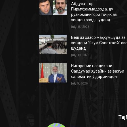
Абдусаттор
Пирмуҳаммадзода, ду
рӯзноманигори тоҷик аз
зиндон озод шуданд
July 18, 2026
Беш аз ҳазор маҳкумшуда аз
зиндони “Якум Советский” оз
шуданд
July 10, 2026
Нигаронии наздикони
Саидумар Ҳусайнӣ аз вазъи
саломатии ӯ дар зиндон
July 9, 2026
Taj