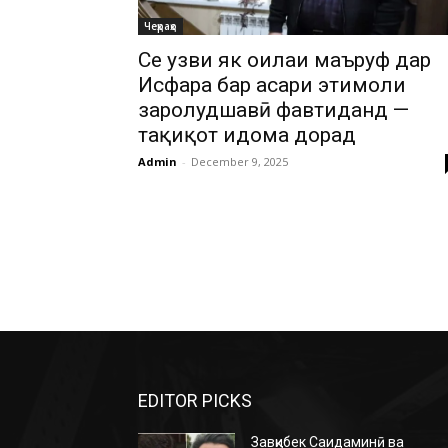
Чеҳраҳо
Се узви як оилаи маъруф дар
Исфара бар асари эҳтимоли
заҳролудшавӣ фавтиданд —
таҳқиқот идома дорад
Admin
-
December 9, 2025
EDITOR PICKS
Завқибек Саидаминӣ ва