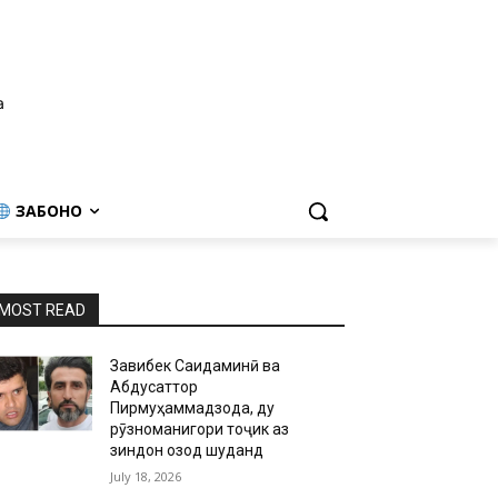
а
ЗАБОНҲО
MOST READ
Завқибек Саидаминӣ ва
Абдусаттор
Пирмуҳаммадзода, ду
рӯзноманигори тоҷик аз
зиндон озод шуданд
July 18, 2026