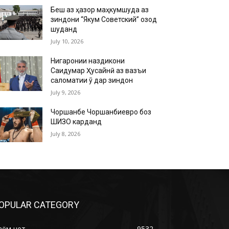
Беш аз ҳазор маҳкумшуда аз
зиндони “Якум Советский” озод
шуданд
July 10, 2026
Нигаронии наздикони
Саидумар Ҳусайнӣ аз вазъи
саломатии ӯ дар зиндон
July 9, 2026
Чоршанбе Чоршанбиевро боз
ШИЗО карданд
July 8, 2026
OPULAR CATEGORY
аём нет
9532