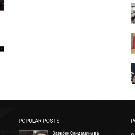
1
POPULAR POSTS
P
Завқибек Саидаминӣ ва
П