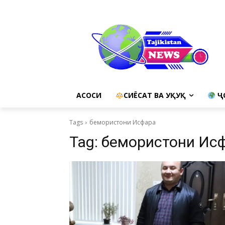
АСОСИ
СИЁСАТ ВА ҲУҚУҚ
Ҷ
Tags
бемористони Исфара
Tag:
бемористони Ис