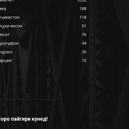
меа
188
оҷикистон
118
уқуқи инсон
91
иёсат
76
уҳоҷирон
44
еҳраҳо
20
арҳанг
15
оро пайгири кунед!