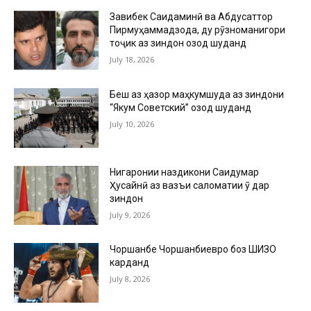
Завқибек Саидаминӣ ва Абдусаттор
Пирмуҳаммадзода, ду рӯзноманигори
тоҷик аз зиндон озод шуданд
July 18, 2026
Беш аз ҳазор маҳкумшуда аз зиндони
“Якум Советский” озод шуданд
July 10, 2026
Нигаронии наздикони Саидумар
Ҳусайнӣ аз вазъи саломатии ӯ дар
зиндон
July 9, 2026
Чоршанбе Чоршанбиевро боз ШИЗО
карданд
July 8, 2026