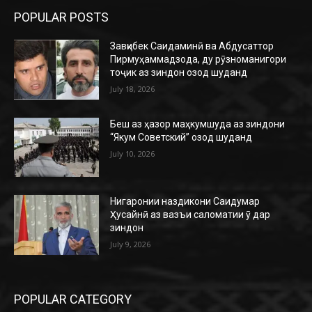
POPULAR POSTS
Завқибек Саидаминӣ ва Абдусаттор
Пирмуҳаммадзода, ду рӯзноманигори
тоҷик аз зиндон озод шуданд
July 18, 2026
Беш аз ҳазор маҳкумшуда аз зиндони
“Якум Советский” озод шуданд
July 10, 2026
Нигаронии наздикони Саидумар
Ҳусайнӣ аз вазъи саломатии ӯ дар
зиндон
July 9, 2026
POPULAR CATEGORY