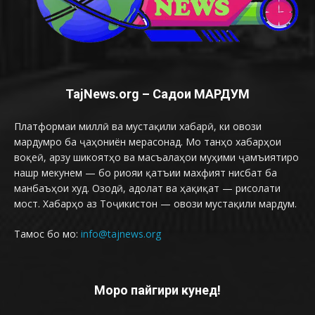
TajNews.org – Садои МАРДУМ
Платформаи миллӣ ва мустақили хабарӣ, ки овози
мардумро ба ҷаҳониён мерасонад. Мо танҳо хабарҳои
воқеӣ, арзу шикоятҳо ва масъалаҳои муҳими ҷамъиятиро
нашр мекунем — бо риояи қатъии махфият нисбат ба
манбаъҳои худ. Озодӣ, адолат ва ҳақиқат — рисолати
мост. Хабарҳо аз Тоҷикистон — овози мустақили мардум.
Тамос бо мо:
info@tajnews.org
Моро пайгири кунед!