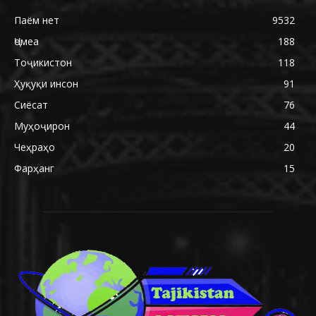
Паём нет
9532
Ҷомеа
188
Тоҷикистон
118
Ҳуқуқи инсон
91
Сиёсат
76
Муҳоҷирон
44
Чеҳраҳо
20
Фарҳанг
15