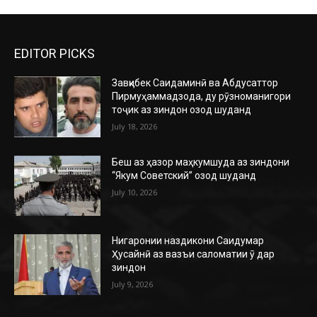
EDITOR PICKS
Завқибек Саидаминӣ ва Абдусаттор
Пирмуҳаммадзода, ду рӯзноманигори
тоҷик аз зиндон озод шуданд
July 18, 2026
Беш аз ҳазор маҳкумшуда аз зиндони
“Якум Советский” озод шуданд
July 10, 2026
Нигаронии наздикони Саидумар
Ҳусайнӣ аз вазъи саломатии ӯ дар
зиндон
July 9, 2026