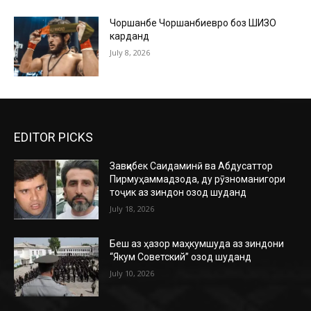
Чоршанбе Чоршанбиевро боз ШИЗО
карданд
July 8, 2026
EDITOR PICKS
Завқибек Саидаминӣ ва Абдусаттор
Пирмуҳаммадзода, ду рӯзноманигори
тоҷик аз зиндон озод шуданд
July 18, 2026
Беш аз ҳазор маҳкумшуда аз зиндони
“Якум Советский” озод шуданд
July 10, 2026