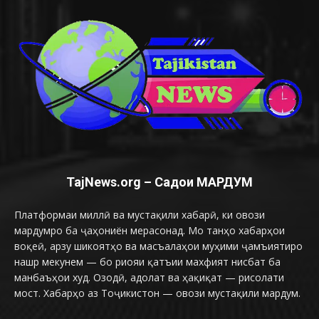
TajNews.org – Садои МАРДУМ
Платформаи миллӣ ва мустақили хабарӣ, ки овози
мардумро ба ҷаҳониён мерасонад. Мо танҳо хабарҳои
воқеӣ, арзу шикоятҳо ва масъалаҳои муҳими ҷамъиятиро
нашр мекунем — бо риояи қатъии махфият нисбат ба
манбаъҳои худ. Озодӣ, адолат ва ҳақиқат — рисолати
мост. Хабарҳо аз Тоҷикистон — овози мустақили мардум.