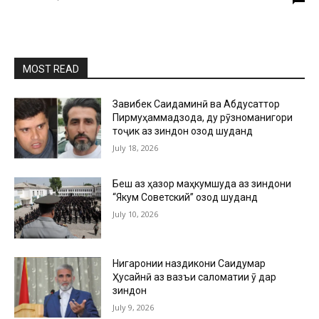
MOST READ
Завқибек Саидаминӣ ва Абдусаттор
Пирмуҳаммадзода, ду рӯзноманигори
тоҷик аз зиндон озод шуданд
July 18, 2026
Беш аз ҳазор маҳкумшуда аз зиндони
“Якум Советский” озод шуданд
July 10, 2026
Нигаронии наздикони Саидумар
Ҳусайнӣ аз вазъи саломатии ӯ дар
зиндон
July 9, 2026