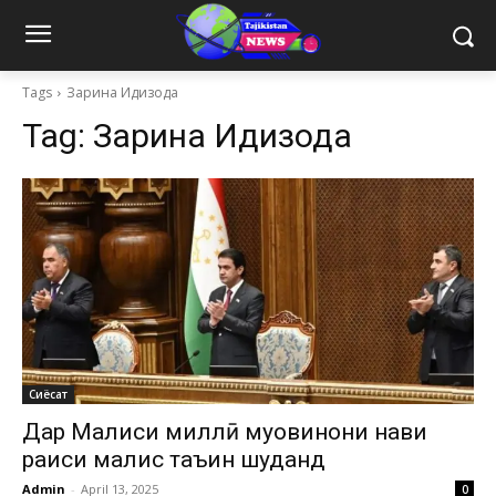
Tags
Зарина Идизода
Tag:
Зарина Идизода
Сиёсат
Дар Маҷлиси миллӣ муовинони нави
раиси маҷлис таъин шуданд
Admin
-
April 13, 2025
0