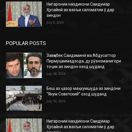
Нигаронии наздикони Саидумар
Ҳусайнӣ аз вазъи саломатии ӯ дар
зиндон
July 9, 2026
POPULAR POSTS
Завқибек Саидаминӣ ва Абдусаттор
Пирмуҳаммадзода, ду рӯзноманигори
тоҷик аз зиндон озод шуданд
July 18, 2026
Беш аз ҳазор маҳкумшуда аз зиндони
“Якум Советский” озод шуданд
July 10, 2026
Нигаронии наздикони Саидумар
Ҳусайнӣ аз вазъи саломатии ӯ дар