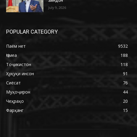
зиндон
July 9, 2026
POPULAR CATEGORY
Паём нет
9532
Ҷомеа
188
Тоҷикистон
118
Ҳуқуқи инсон
91
Сиёсат
76
Муҳоҷирон
44
Чеҳраҳо
20
Фарҳанг
15